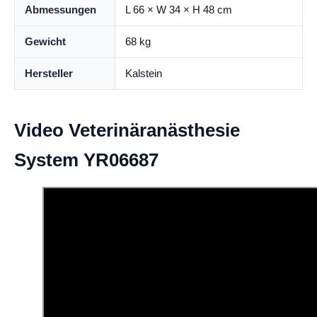
Abmessungen
L 66 × W 34 × H 48 cm
Gewicht
68 kg
Hersteller
Kalstein
Video Veterinäranästhesie
System YR06687