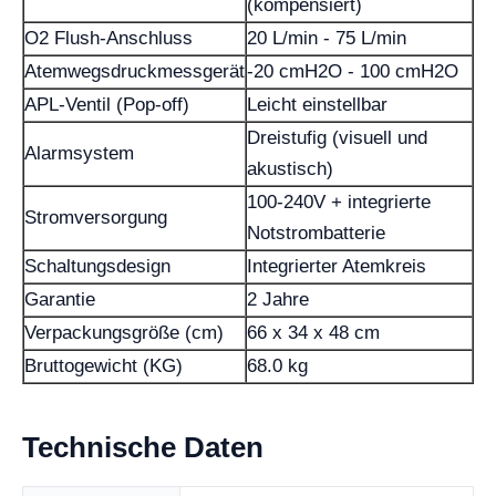
(kompensiert)
O2 Flush-Anschluss
20 L/min - 75 L/min
Atemwegsdruckmessgerät
-20 cmH2O - 100 cmH2O
APL-Ventil (Pop-off)
Leicht einstellbar
Dreistufig (visuell und
Alarmsystem
akustisch)
100-240V + integrierte
Stromversorgung
Notstrombatterie
Schaltungsdesign
Integrierter Atemkreis
Garantie
2 Jahre
Verpackungsgröße (cm)
66 x 34 x 48 cm
Bruttogewicht (KG)
68.0 kg
Technische Daten