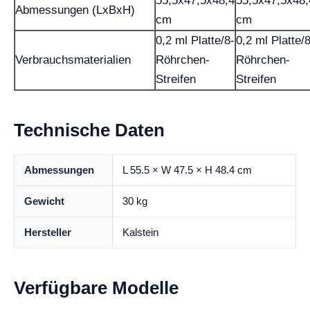
55,5x47,5x48,4
55,5x47,5x48,
Abmessungen (LxBxH)
cm
cm
0,2 ml Platte/8-
0,2 ml Platte/8
Verbrauchsmaterialien
Röhrchen-
Röhrchen-
Streifen
Streifen
Technische Daten
Abmessungen
L 55.5 × W 47.5 × H 48.4 cm
Gewicht
30 kg
Hersteller
Kalstein
Verfügbare Modelle