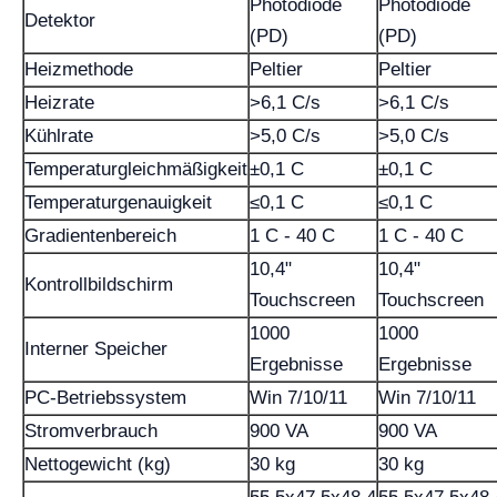
Photodiode
Photodiode
Detektor
(PD)
(PD)
Heizmethode
Peltier
Peltier
Heizrate
>6,1 C/s
>6,1 C/s
Kühlrate
>5,0 C/s
>5,0 C/s
Temperaturgleichmäßigkeit
±0,1 C
±0,1 C
Temperaturgenauigkeit
≤0,1 C
≤0,1 C
Gradientenbereich
1 C - 40 C
1 C - 40 C
10,4"
10,4"
Kontrollbildschirm
Touchscreen
Touchscreen
1000
1000
Interner Speicher
Ergebnisse
Ergebnisse
PC-Betriebssystem
Win 7/10/11
Win 7/10/11
Stromverbrauch
900 VA
900 VA
Nettogewicht (kg)
30 kg
30 kg