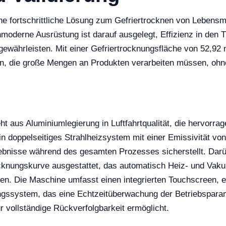
e fortschrittliche Lösung zum Gefriertrocknen von Lebens
moderne Ausrüstung ist darauf ausgelegt, Effizienz in den 
ewährleisten. Mit einer Gefriertrocknungsfläche von 52,92 
, die große Mengen an Produkten verarbeiten müssen, ohne 
aus Aluminiumlegierung in Luftfahrtqualität, die hervorrag
in doppelseitiges Strahlheizsystem mit einer Emissivität vo
gebnisse während des gesamten Prozesses sicherstellt. Darü
ocknungskurve ausgestattet, das automatisch Heiz- und Vak
zen. Die Maschine umfasst einen integrierten Touchscreen, e
ssystem, das eine Echtzeitüberwachung der Betriebsparame
r vollständige Rückverfolgbarkeit ermöglicht.