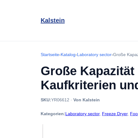
Kalstein
Startseite
›
Katalog
›
Laboratory sector
›
Große Kapaz
Große Kapazität
Kaufkriterien un
SKU:
YR06612
·
Von Kalstein
Kategorien:
Laboratory sector
,
Freeze Dryer
,
Foo