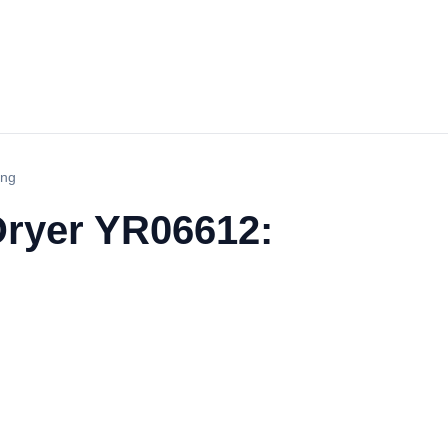
ung
Dryer YR06612: