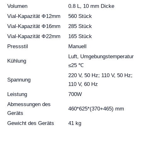
Volumen
0.8 L, 10 mm Dicke
Vial-Kapazität Φ12mm
560 Stück
Vial-Kapazität Φ16mm
285 Stück
Vial-Kapazität Φ22mm
165 Stück
Pressstil
Manuell
Luft, Umgebungstemperatur
Kühlung
≤25 ℃
220 V, 50 Hz; 110 V, 50 Hz;
Spannung
110 V, 60 Hz
Leistung
700W
Abmessungen des
460*625*(370+465) mm
Geräts
Gewicht des Geräts
41 kg