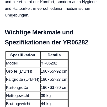
und bietet nicht nur Komfort, sondern auch Hygiene
und Haltbarkeit in verschiedenen medizinischen
Umgebungen.
Wichtige Merkmale und
Spezifikationen der YR06282
Spezifikation
Details
Modell
YR06282
Größe (L*B*H)
190×55×92 cm
Faltgröße (L×B×H)
190×55×27 cm
Kartongröße
196×63×30 cm
Nettogewicht
39 kg
Bruttogewicht
44 kg