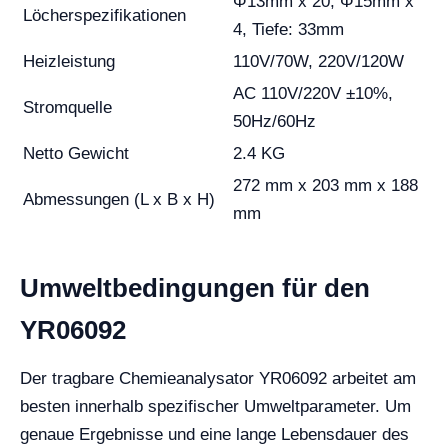
Φ13mm x 20, Φ15mm x
Löcherspezifikationen
4, Tiefe: 33mm
Heizleistung
110V/70W, 220V/120W
AC 110V/220V ±10%,
Stromquelle
50Hz/60Hz
Netto Gewicht
2.4 KG
272 mm x 203 mm x 188
Abmessungen (L x B x H)
mm
Umweltbedingungen für den
YR06092
Der tragbare Chemieanalysator YR06092 arbeitet am
besten innerhalb spezifischer Umweltparameter. Um
genaue Ergebnisse und eine lange Lebensdauer des