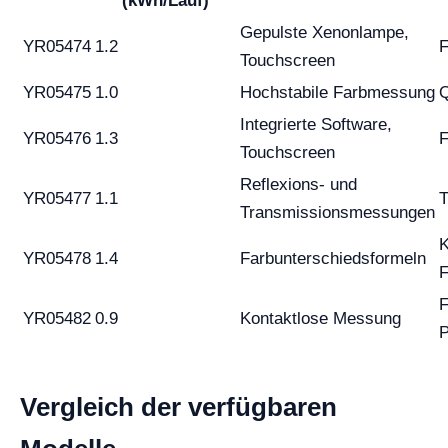
(kWh/Lauf)
Gepulste Xenonlampe,
YR05474
1.2
F
Touchscreen
YR05475
1.0
Hochstabile Farbmessung
Q
Integrierte Software,
YR05476
1.3
F
Touchscreen
Reflexions- und
YR05477
1.1
T
Transmissionsmessungen
K
YR05478
1.4
Farbunterschiedsformeln
F
F
YR05482
0.9
Kontaktlose Messung
P
Vergleich der verfügbaren