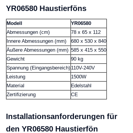
YR06580 Haustierföns
Modell
YR06580
Abmessungen (cm)
78 x 65 x 112
Innere Abmessungen (mm)
680 x 530 x 840
Äußere Abmessungen (mm)
585 x 415 x 550
Gewicht
90 kg
Spannung (Eingangsbereich)
110V-240V
Leistung
1500W
Material
Edelstahl
Zertifizierung
CE
Installationsanforderungen für
den YR06580 Haustierfön