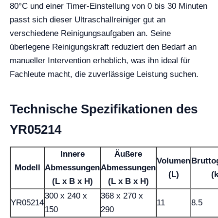
80°C und einer Timer-Einstellung von 0 bis 30 Minuten
passt sich dieser Ultraschallreiniger gut an
verschiedene Reinigungsaufgaben an. Seine
überlegene Reinigungskraft reduziert den Bedarf an
manueller Intervention erheblich, was ihn ideal für
Fachleute macht, die zuverlässige Leistung suchen.
Technische Spezifikationen des
YR05214
Innere
Äußere
Volumen
Brutto
Modell
Abmessungen
Abmessungen
(L)
(
(L x B x H)
(L x B x H)
300 x 240 x
368 x 270 x
YR05214
11
8.5
150
290