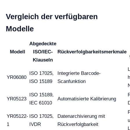
Vergleich der verfügbaren
Modelle
Abgedeckte
Modell
ISO/IEC-
Rückverfolgbarkeitsmerkmale
Klauseln
L
ISO 17025,
Integrierte Barcode-
YR06080
ISO 15189
Scanfunktion
ISO 15189,
R
YR05123
Automatisierte Kalibrierung
IEC 61010
YR05122-
ISO 17025,
Datenarchivierung mit
u
1
IVDR
Rückverfolgbarkeit