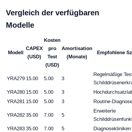
Vergleich der verfügbaren
Modelle
Kosten
CAPEX
pro
Amortisation
Modell
Empfohlene Sz
(USD)
Test
(Monate)
(USD)
Regelmäßige Test
YRA279
15.00
5.00
3
Schilddrüsenerk
YRA280
15.00
5.00
3
Hochdurchsatzla
YRA281
15.00
5.00
3
Routine-Diagnose
Erweiterte
YRA282
35.00
7.00
5
Schilddrüsenfunk
YRA283
35.00
7.00
5
Diagnosekliniken