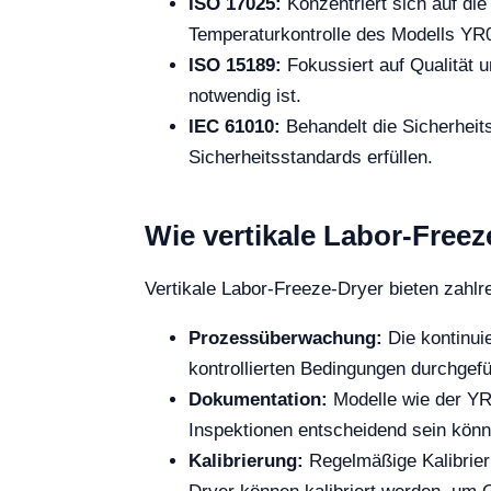
ISO 17025:
Konzentriert sich auf di
Temperaturkontrolle des Modells YR0
ISO 15189:
Fokussiert auf Qualität 
notwendig ist.
IEC 61010:
Behandelt die Sicherheits
Sicherheitsstandards erfüllen.
Wie vertikale Labor-Freez
Vertikale Labor-Freeze-Dryer bieten zahlr
Prozessüberwachung:
Die kontinui
kontrollierten Bedingungen durchgefü
Dokumentation:
Modelle wie der YR0
Inspektionen entscheidend sein könn
Kalibrierung:
Regelmäßige Kalibrieru