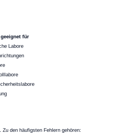
geeignet für
che Labore
richtungen
ore
olllabore
icherheitslabore
ung
. Zu den häufigsten Fehlern gehören: