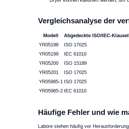
Dryer können kalibriert werden, um G
Vergleichsanalyse der ve
Modell
Abgedeckte ISO/IEC-Klause
YR05198
ISO 17025
YR05199
IEC 61010
YR05200
ISO 15189
YR05201
ISO 17025
YR05985-1
ISO 17025
YR05985-2
IEC 61010
Häufige Fehler und wie m
Labore stehen häufig vor Herausforderung