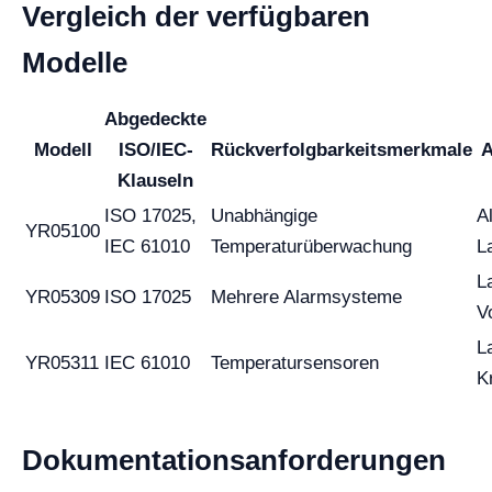
Vergleich der verfügbaren
Modelle
Abgedeckte
Modell
ISO/IEC-
Rückverfolgbarkeitsmerkmale
A
Klauseln
ISO 17025,
Unabhängige
A
YR05100
IEC 61010
Temperaturüberwachung
L
L
YR05309
ISO 17025
Mehrere Alarmsysteme
V
L
YR05311
IEC 61010
Temperatursensoren
K
Dokumentationsanforderungen