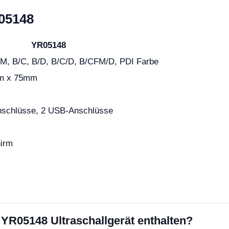
05148
YR05148
/M, B/C, B/D, B/C/D, B/CFM/D, PDI Farbe
m x 75mm
nschlüsse, 2 USB-Anschlüsse
hirm
s YR05148 Ultraschallgerät enthalten?