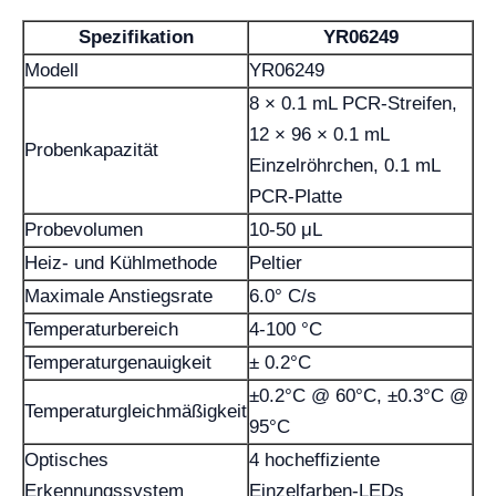
Spezifikation
YR06249
Modell
YR06249
8 × 0.1 mL PCR-Streifen,
12 × 96 × 0.1 mL
Probenkapazität
Einzelröhrchen, 0.1 mL
PCR-Platte
Probevolumen
10-50 μL
Heiz- und Kühlmethode
Peltier
Maximale Anstiegsrate
6.0° C/s
Temperaturbereich
4-100 °C
Temperaturgenauigkeit
± 0.2°C
±0.2°C @ 60°C, ±0.3°C @
Temperaturgleichmäßigkeit
95°C
Optisches
4 hocheffiziente
Erkennungssystem
Einzelfarben-LEDs