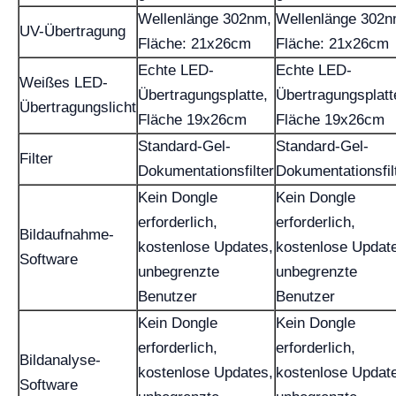
Wellenlänge 302nm,
Wellenlänge 302n
UV-Übertragung
Fläche: 21x26cm
Fläche: 21x26cm
Echte LED-
Echte LED-
Weißes LED-
Übertragungsplatte,
Übertragungsplatt
Übertragungslicht
Fläche 19x26cm
Fläche 19x26cm
Standard-Gel-
Standard-Gel-
Filter
Dokumentationsfilter
Dokumentationsfil
Kein Dongle
Kein Dongle
erforderlich,
erforderlich,
Bildaufnahme-
kostenlose Updates,
kostenlose Updat
Software
unbegrenzte
unbegrenzte
Benutzer
Benutzer
Kein Dongle
Kein Dongle
erforderlich,
erforderlich,
Bildanalyse-
kostenlose Updates,
kostenlose Updat
Software