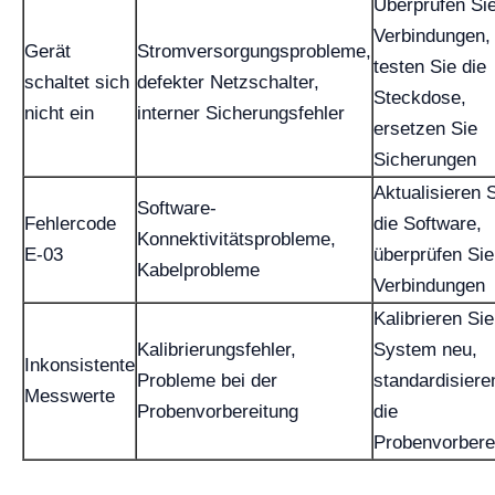
Überprüfen Sie
Verbindungen,
Gerät
Stromversorgungsprobleme,
testen Sie die
schaltet sich
defekter Netzschalter,
Steckdose,
nicht ein
interner Sicherungsfehler
ersetzen Sie
Sicherungen
Aktualisieren 
Software-
Fehlercode
die Software,
Konnektivitätsprobleme,
E-03
überprüfen Sie
Kabelprobleme
Verbindungen
Kalibrieren Si
Kalibrierungsfehler,
System neu,
Inkonsistente
Probleme bei der
standardisiere
Messwerte
Probenvorbereitung
die
Probenvorbere