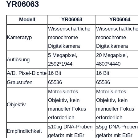
YR06063
Modell
YR06063
YR06064
Wissenschaftliche
Wissenschaftlich
Kameratyp
monochrome
monochrome
Digitalkamera
Digitalkamera
5 Megapixel,
20 Megapixel,
Auflösung
2592*1944
4800*4440
A/D, Pixel-Dichte
16 Bit
16 Bit
Graustufen
65536
65536
Motorisiertes
Motorisiertes
Objektiv, kein
Objektiv, kein
Objektiv
manueller Fokus
manueller Fokus
erforderlich
erforderlich
≤10pg DNA-Proben
≤5pg DNA-Proben
Empfindlichkeit
gefärbt mit EtBr
gefärbt mit EtBr