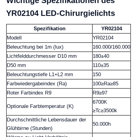
Wichtige Spezifikationen des
YR02104 LED-Chirurgielichts
Spezifikation
YR02104
Modell
YR02104
Beleuchtung bei 1m (lux)
160.000/160.000
Lichtfelddurchmesser D10 mm
180±40
D50 mm
110±35
Beleuchtungstiefe L1+L2 mm
150
Farbwiedergabeindex (Ra)
100≥Ra≥85
Roter Farbindex R9
R9≥97
6700K
Optionale Farbtemperatur (K)
≥Tc≥3500k
Durchschnittliche Lebensdauer der
50.000h
Glühbirne (Stunden)